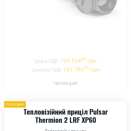
00
194 154
грн
Ціна з ПДВ:
00
161 795
грн
Ціна без ПДВ:
Читати далі
Розпродаж!
Тепловізійний приціл Pulsar
Thermion 2 LRF XP60