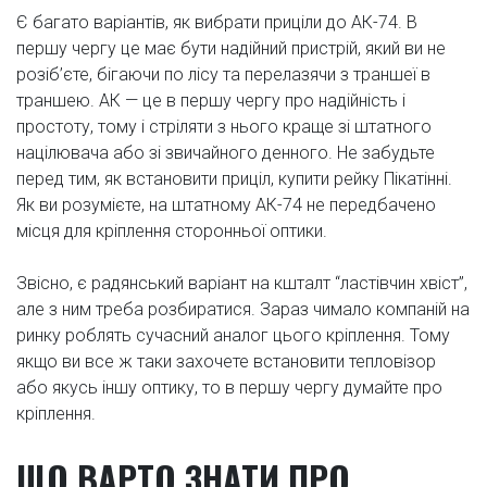
Є багато варіантів, як вибрати приціли до АК-74. В
першу чергу це має бути надійний пристрій, який ви не
розіб’єте, бігаючи по лісу та перелазячи з траншеї в
траншею. АК — це в першу чергу про надійність і
простоту, тому і стріляти з нього краще зі штатного
націлювача або зі звичайного денного. Не забудьте
перед тим, як встановити приціл, купити рейку Пікатінні.
Як ви розумієте, на штатному АК-74 не передбачено
місця для кріплення сторонньої оптики.
Звісно, є радянський варіант на кшталт “ластівчин хвіст”,
але з ним треба розбиратися. Зараз чимало компаній на
ринку роблять сучасний аналог цього кріплення. Тому
якщо ви все ж таки захочете встановити тепловізор
або якусь іншу оптику, то в першу чергу думайте про
кріплення.
ЩО ВАРТО ЗНАТИ ПРО