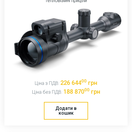
Тепловізійні приціли
00
226 644
грн
Ціна з ПДВ:
00
188 870
грн
Ціна без ПДВ:
Додати в
кошик