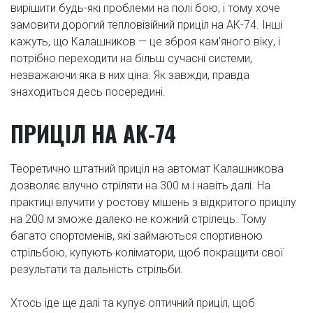
вирішити будь-які проблеми на полі бою, і тому хоче
замовити дорогий тепловізійний приціл на АК-74. Інші
кажуть, що Калашников — це зброя кам’яного віку, і
потрібно переходити на більш сучасні системи,
незважаючи яка в них ціна. Як завжди, правда
знаходиться десь посередині.
ПРИЦІЛ НА АК-74
Теоретично штатний приціл на автомат Калашникова
дозволяє влучно стріляти на 300 м і навіть далі. На
практиці влучити у ростову мішень з відкритого прицілу
на 200 м зможе далеко не кожний стрілець. Тому
багато спортсменів, які займаються спортивною
стрільбою, купують коліматори, щоб покращити свої
результати та дальність стрільби.
Хтось іде ще далі та купує оптичний приціл, щоб