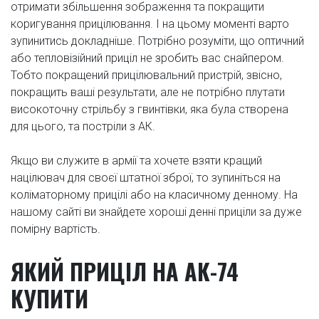
отримати збільшення зображення та покращити
коригування прицілювання. І на цьому моменті варто
зупинитись докладніше. Потрібно розуміти, що оптичний
або тепловізійний приціл не зробить вас снайпером.
Тобто покращений прицілювальний пристрій, звісно,
покращить ваші результати, але не потрібно плутати
високоточну стрільбу з гвинтівки, яка була створена
для цього, та постріли з АК.
Якщо ви служите в армії та хочете взяти кращий
націлювач для своєї штатної зброї, то зупиніться на
коліматорному прицілі або на класичному денному. На
нашому сайті ви знайдете хороші денні приціли за дуже
помірну вартість.
ЯКИЙ ПРИЦІЛ НА АК-74
КУПИТИ