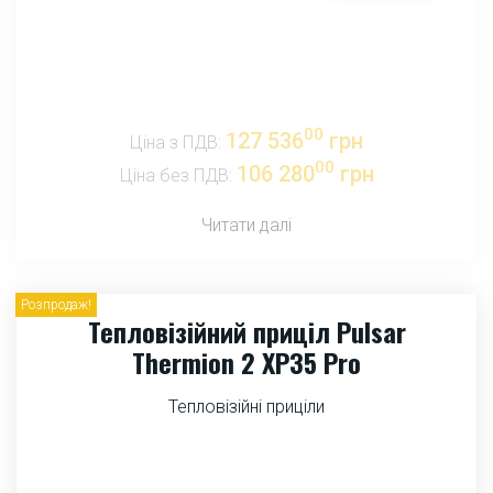
00
127 536
грн
Ціна з ПДВ:
00
106 280
грн
Ціна без ПДВ:
Читати далі
Розпродаж!
Тепловізійний приціл Pulsar
Thermion 2 XP35 Pro
Тепловізійні приціли