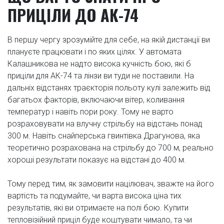
ПРИЦІЛИ ДО АК-74
В першу чергу зрозумійте для себе, на якій дистанції ви
плануєте працювати і по яких цілях. У автомата
Калашникова не надто висока кучність бою, які б
приціли для АК-74 та лінзи ви туди не поставили. На
дальніх відстанях траєкторія польоту кулі залежить від
багатьох факторів, включаючи вітер, коливання
температур і навіть пори року. Тому не варто
розраховувати на влучну стрільбу на відстань понад
300 м. Навіть снайперська гвинтівка Драгунова, яка
теоретично розрахована на стрільбу до 700 м, реально
хороші результати показує на відстані до 400 м.
Тому перед тим, як замовити націлювач, зважте на його
вартість та подумайте, чи варта висока ціна тих
результатів, які ви отримаєте на полі бою. Купити
тепловізійний приціл буде коштувати чимало, та чи