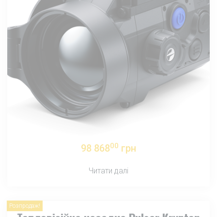
00
98 868
грн
Читати далі
Розпродаж!