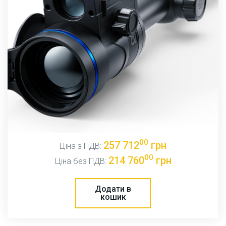
00
257 712
грн
Ціна з ПДВ:
00
214 760
грн
Ціна без ПДВ:
Додати в
кошик