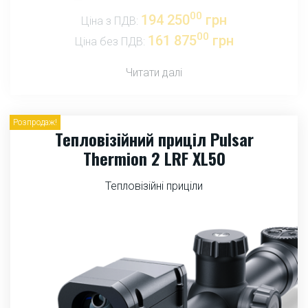
00
194 250
грн
Ціна з ПДВ:
00
161 875
грн
Ціна без ПДВ:
Читати далі
Розпродаж!
Тепловізійний приціл Pulsar
Thermion 2 LRF XL50
Тепловізійні приціли