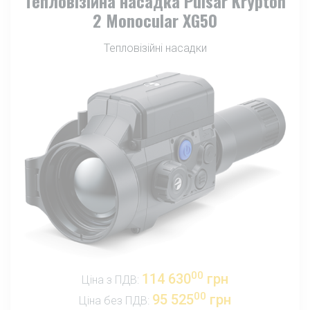
Тепловізійна насадка Pulsar Krypton
2 Monocular XG50
Тепловізійні насадки
00
114 630
грн
Ціна з ПДВ:
00
95 525
грн
Ціна без ПДВ: