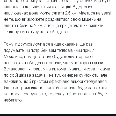
хорошого коригування прицілювання у оптики має бути
відповідна дальність виявлення цілі. В дорогих
націлювачах вона може сягати 2,5 км. Мається на увазі
не те, що ви зможете роздивитися свою мішень на
відстані більше 2 км, а те, що приціл здатний виявити
теплову сигнатуру на такій відстані.
Тому, підсумовуючи все вище сказане, ще раз
подумайте, чи потрібен вам тепловізійний приціл.
Можливо, вам достатньо буде коліматорного
націлювача або денної оптики, яка має хороші лінзи.
Встановлення прицілу на автомат Калашникова — сама
по собі цікава задача, і не тільки через сумісність, але
важливо, щоб пристрій ефективно використовувався.
Якщо ж громіздка тепловізійна оптика буде заважати
вашому пересуванню, то сенсу в її встановленні буде
небагато.