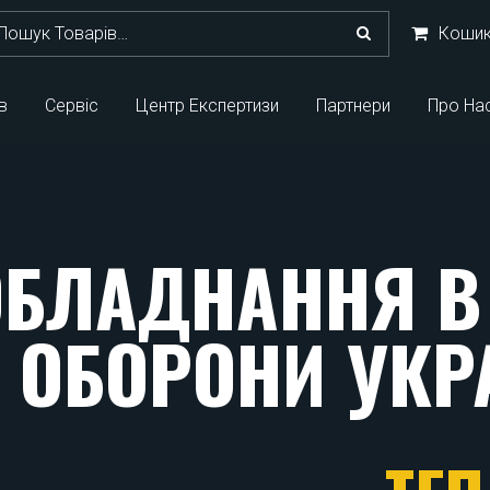
кати:
Коши
в
Сервіс
Центр Експертизи
Партнери
Про На
БЛАДНАННЯ В 
 ОБОРОНИ УКР