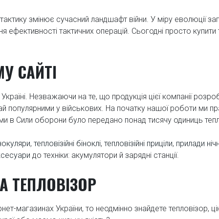
ву тактику змінює сучасний ландшафт війни. У міру еволюції 
я ефективності тактичних операцій. Сьогодні просто купити те
У САЙТІ
 Україні. Незважаючи на те, що продукція цієї компанії розроб
край популярними у військових. На початку нашої роботи ми
и в Сили оборони було передано понад тисячу одиниць теплов
онокуляри
,
тепловізійні біноклі
,
тепловізійні приціли
,
прилади ніч
ксесуари
до техніки: акумулятори й зарядні станції.
А ТЕПЛОВІЗОР
нет-магазинах України, то неодмінно знайдете тепловізор, ці