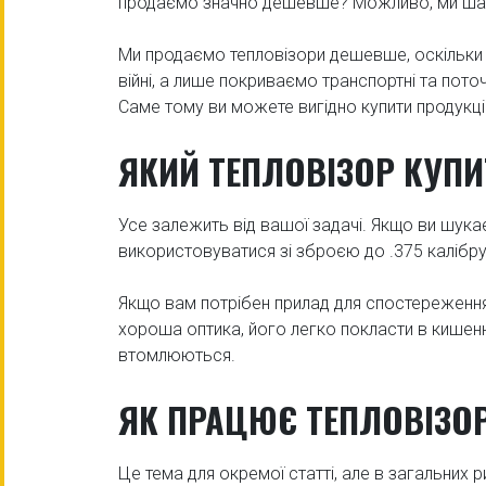
продаємо значно дешевше? Можливо, ми шах
Ми продаємо тепловізори дешевше, оскільки 
війні, а лише покриваємо транспортні та пото
Саме тому ви можете вигідно купити продукці
ЯКИЙ ТЕПЛОВІЗОР КУПИ
Усе залежить від вашої задачі. Якщо ви шукаєт
використовуватися зі зброєю до .375 калібру 
Якщо вам потрібен прилад для спостереження
хороша оптика, його легко покласти в кишеню
втомлюються.
ЯК ПРАЦЮЄ ТЕПЛОВІЗО
Це тема для окремої статті, але в загальних 