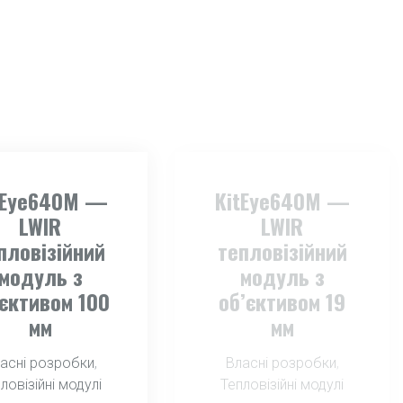
tEye640M —
KitEye640M —
LWIR
LWIR
пловізійний
тепловізійний
модуль з
модуль з
’єктивом 19
об’єктивом 25
мм
мм
асні розробки
,
Власні розробки
,
ловізійні модулі
Тепловізійні модулі