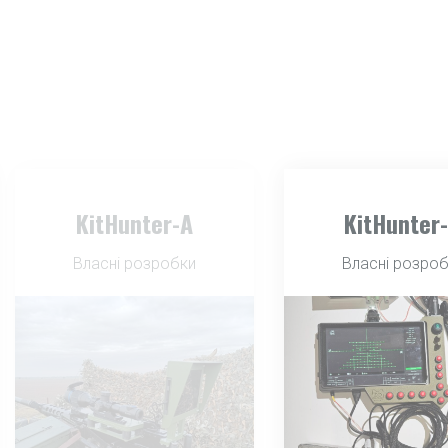
KitHunter-R
KitDrive
Власні розробки
Власні розро