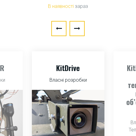
В наявності
зараз
KitEye640M —
Ki
LWIR
бки
тепловізійний
те
модуль з
об’єктивом 100
об
мм
Власні розробки
,
Вл
Тепловізійні модулі
Теп