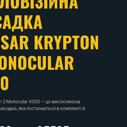
ЛОВІЗІЙНИЙ
ИЦІЛ PULSAR
RMION 2 LRF
60
ion 2 LRF XP60 – це передовий тепловізійний
облений для спеціалістів, які потребують
44 грн
-
188870