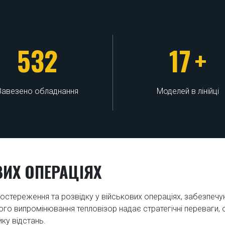
532
17
+
Завезено обладнання
Моделей в лінійці
ВИХ ОПЕРАЦІЯХ
постереження та розвідку у військових операціях, забезпечу
го випромінювання тепловізор надає стратегічні переваги, 
ику відстань.