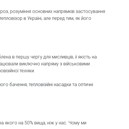
загроз, розуміння основних напрямків застосування
пловізор в Україні, але перед тим, як його
лена в першу чергу для мисливців, її якість на
 працювали виключно напряму з військовими
ізійної техніки.
ного бачення
,
тепловізійні насадки
та
оптичні
на якого на 50% вища, ніж у нас. Чому ми