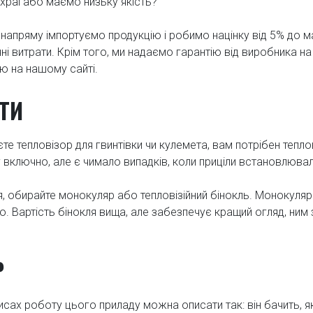
раї або маємо низьку якість?
напряму імпортуємо продукцію і робимо націнку від 5% до 
чні витрати. Крім того, ми надаємо гарантію від виробника на
ю на нашому сайті.
ТИ
е тепловізор для гвинтівки чи кулемета, вам потрібен теплов
включно, але є чимало випадків, коли приціли встановлювали
, обирайте монокуляр або тепловізійний бінокль. Монокуляр
. Вартість бінокля вища, але забезпечує кращий огляд, ним 
Р
рисах роботу цього приладу можна описати так: він бачить, я