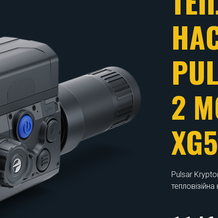
ТЕП
ПР
THE
XP
Pulsar Therm
приціл, розр
2266
грн