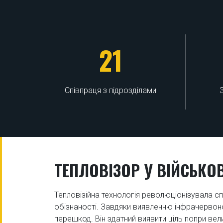
21
Співпраця з підрозділами
ТЕПЛОВІЗОР У ВІЙСЬКО
Тепловізійна технологія революціонізувала с
обізнаності. Завдяки виявленню інфрачервоно
перешкод. Він здатний виявити ціль попри вел