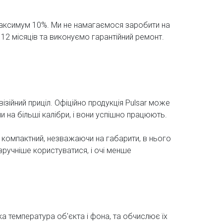
максимум 10%. Ми не намагаємося заробити на
 12 місяців та виконуємо гарантійний ремонт.
ізійний приціл. Офіційно продукція Pulsar може
 на більші калібри, і вони успішно працюють.
 компактний, незважаючи на габарити, в нього
зручніше користуватися, і очі менше
ка температура об'єкта і фона, та обчислює їх