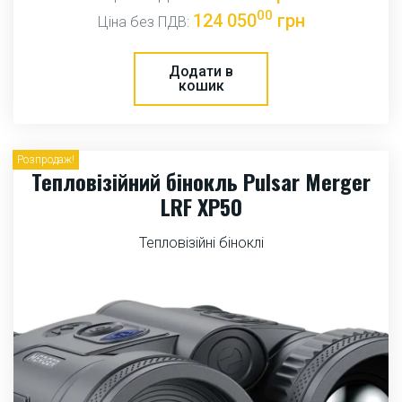
00
124 050
грн
Ціна без ПДВ:
Додати в
кошик
Розпродаж!
Тепловізійний бінокль Pulsar Merger
LRF XP50
Тепловізійні біноклі