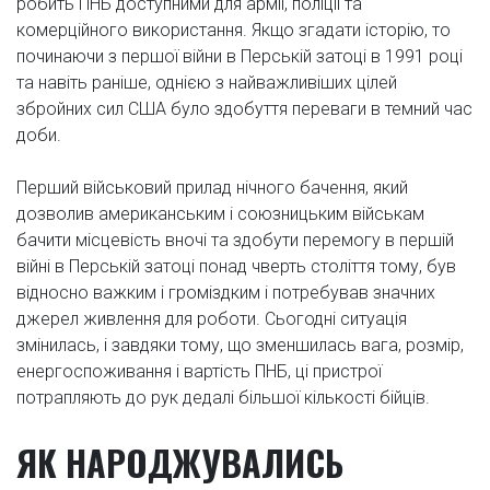
робить ПНБ доступними для армії, поліції та
комерційного використання. Якщо згадати історію, то
починаючи з першої війни в Перській затоці в 1991 році
та навіть раніше, однією з найважливіших цілей
збройних сил США було здобуття переваги в темний час
доби.
Перший військовий прилад нічного бачення, який
дозволив американським і союзницьким військам
бачити місцевість вночі та здобути перемогу в першій
війні в Перській затоці понад чверть століття тому, був
відносно важким і громіздким і потребував значних
джерел живлення для роботи. Сьогодні ситуація
змінилась, і завдяки тому, що зменшилась вага, розмір,
енергоспоживання і вартість ПНБ, ці пристрої
потрапляють до рук дедалі більшої кількості бійців.
ЯК НАРОДЖУВАЛИСЬ