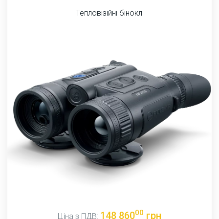
Тепловізійні біноклі
00
148 860
грн
Ціна з ПДВ: