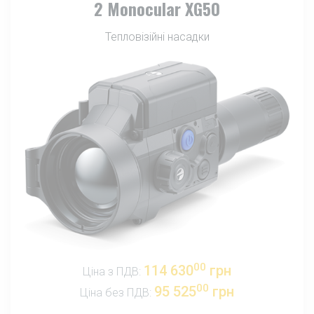
2 Monocular XG50
Тепловізійні насадки
00
114 630
грн
Ціна з ПДВ:
00
95 525
грн
Ціна без ПДВ: