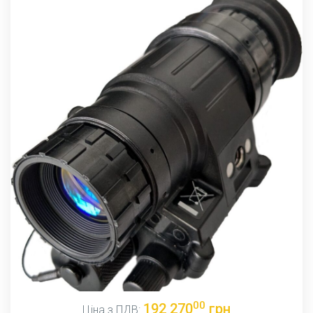
00
192 270
грн
Ціна з ПДВ: