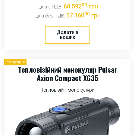
00
68 592
грн
Ціна з ПДВ:
00
57 160
грн
Ціна без ПДВ:
Додати в
кошик
Розпродаж!
Тепловізійний монокуляр Pulsar
Axion Compact XG35
Тепловізійні монокуляри