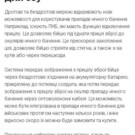
Дротові та бездротові мережі відкривають нові
можливості для користувачів приладів нічного бачення.
Наприклад, існують ПНБ, які мають функцію відключення
прицілу. Це дозволяє бійцю під’єднати приціл зброї до
окулярів нічного бачення. Це прискорює захоплення
цілі, дозволяє бійцю стріляти від стегна, а також з-за
кутів або через перешкоди.
Система передає зображення з прицілу зброї бійця
через бездротове з’єднання на акумуляторну батарею,
прикріплену до потилиці солдата, яка потім передає
зображення з прицілу зброї на окуляр приладу нічного
бачення через оптоволоконні кабелі. Ця можливість
може бути інтегрована в прилади нічного бачення для
військових протягом наступних кількох років, і вже
відносно скоро їх можна буде замовити та купити.
Підключення цифрових систем зв’язку, таких як