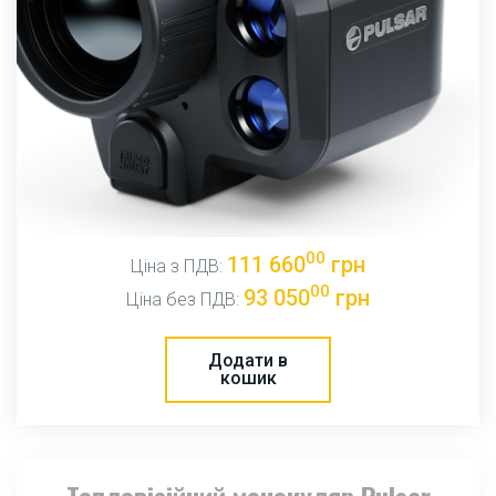
00
111 660
грн
Ціна з ПДВ:
00
93 050
грн
Ціна без ПДВ:
Додати в
кошик
Тепловізійний монокуляр Pulsar