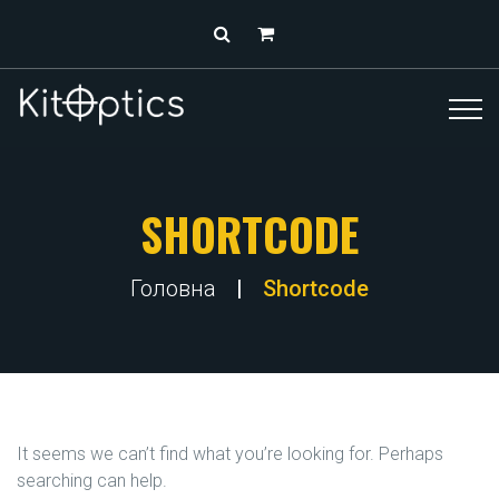
SHORTCODE
Головна
Shortcode
It seems we can’t find what you’re looking for. Perhaps
searching can help.