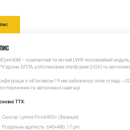
пис
ПИС
itEye640M — компактний та легкий LWIR тепловізійний модуль,
PV-дрони, БПЛА, роботизовані платформи (UGV) та автономн
онфігурація з об’єктивом 19 мм забезпечує поле огляду ~3
постереження та автономної навігації.
сновні ТТХ:
Сенсор: Lynred Pico640S+ (Франція)
Роздільна здатність: 640×480, 17 μm