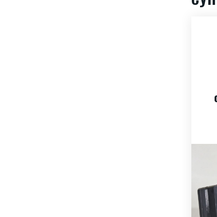
KitEye640S —
тепловізійний
модуль з
об’єктивом 15 мм
Власні розробки
,
Тепловізійні модулі