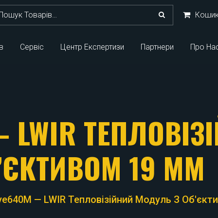
кати:
Коши
в
Сервіс
Центр Експертизи
Партнери
Про На
— LWIR ТЕПЛОВІЗ
’ЄКТИВОМ 19 ММ
Eye640M — LWIR Тепловізійний Модуль З Об'єкт