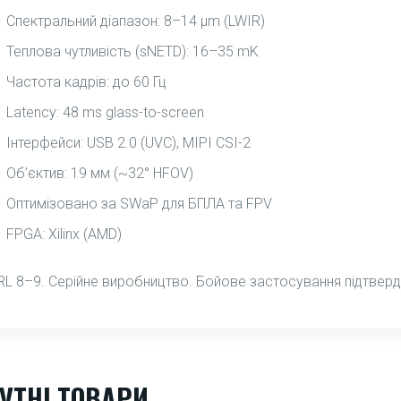
Спектральний діапазон: 8–14 μm (LWIR)
Теплова чутливість (sNETD): 16–35 mK
Частота кадрів: до 60 Гц
Latency: 48 ms glass-to-screen
Інтерфейси: USB 2.0 (UVC), MIPI CSI-2
Об’єктив: 19 мм (~32° HFOV)
Оптимізовано за SWaP для БПЛА та FPV
FPGA: Xilinx (AMD)
RL 8–9. Серійне виробництво. Бойове застосування підтвер
УТНІ ТОВАРИ