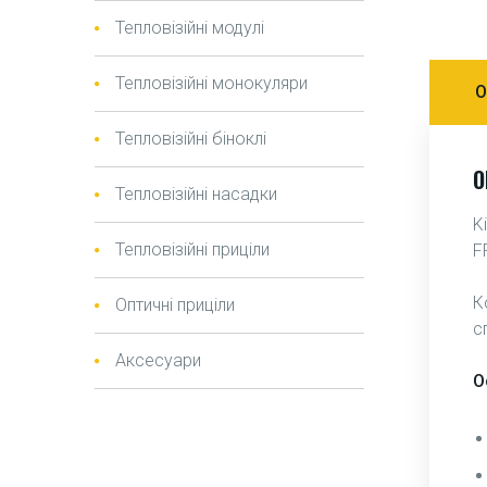
Тепловізійні модулі
Тепловізійні монокуляри
О
Тепловізійні біноклі
О
Тепловізійні насадки
K
Тепловізійні приціли
F
К
Оптичні приціли
с
Аксесуари
О