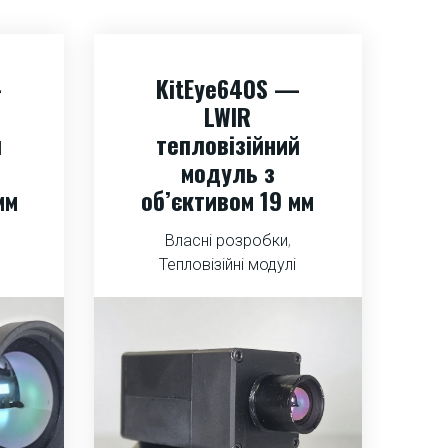
—
KitEye640S —
LWIR
й
тепловізійний
модуль з
мм
об’єктивом 19 мм
Власні розробки
,
Тепловізійні модулі