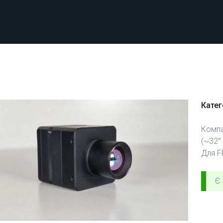
Катег
Компа
(~32°
Для F
Є 