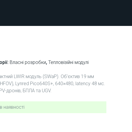
орії:
Власні розробки
,
Тепловізійні модулі
ктний LWIR модуль (SWaP). Об’єктив 19 мм
 HFOV), Lynred Pico640S+, 640×480, latency 48 мс.
PV-дронів, БПЛА та UGV.
в наявності