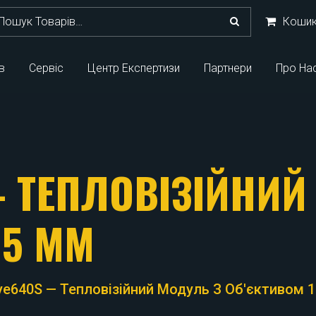
кати:
Коши
в
Сервіс
Центр Експертизи
Партнери
Про На
— ТЕПЛОВІЗІЙНИЙ
15 ММ
Eye640S — Тепловізійний Модуль З Об'єктивом 