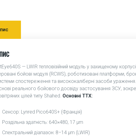
пис
ПИС
itEye640S — LWIR тепловізійний модуль у захищеному корпусі, 
еровані бойові модулі (RCWS), роботизовані платформи, броне
истеми спостереження та висококаліберні засоби ураження
снові реального бойового досвіду застосування ЗСУ, зокре
овітряних цілей типу Shahed.
Основні ТТХ:
Сенсор: Lynred Pico640S+ (Франція)
Роздільна здатність: 640×480, 17 μm
Спектральний діапазон: 8–14 μm (LWIR)