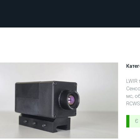
Катег
LWIR 
Сенсо
мс, об
RCWS,
Є 