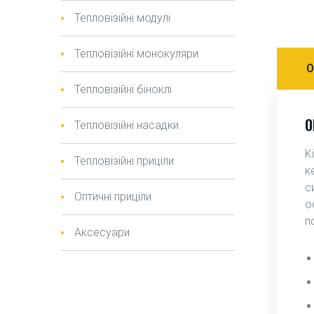
Тепловізійні модулі
Тепловізійні монокуляри
О
Тепловізійні біноклі
О
Тепловізійні насадки
K
Тепловізійні приціли
к
с
Оптичні приціли
о
п
Аксесуари