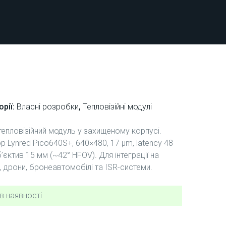
орії:
Власні розробки
,
Тепловізійні модулі
тепловізійний модуль у захищеному корпусі.
р Lynred Pico640S+, 640×480, 17 μm, latency 48
’єктив 15 мм (~42° HFOV). Для інтеграції на
 дрони, бронеавтомобілі та ISR-системи.
в наявності