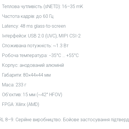
Теплова чутливість (sNETD): 16–35 mK
Частота кадрів: до 60 Гц
Latency: 48 ms glass-to-screen
Інтерфейси: USB 2.0 (UVC), MIPI CSI-2
Споживана потужність: ~1.3 Вт
Робоча температура: −35°C … +55°C
Корпус: анодований алюміній
Габарити: 80×44×44 мм
Маса: 233 г
Об’єктив: 15 мм (~42° HFOV)
FPGA: Xilinx (AMD)
RL 8–9. Серійне виробництво. Бойове застосування підтвер