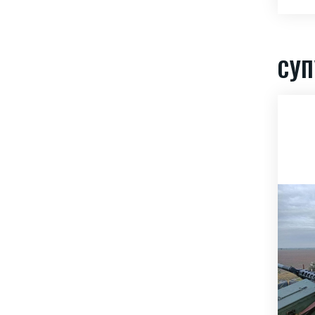
СУП
KitEye640M —
LWIR
тепловізійний
модуль з
об’єктивом 25 мм
Власні розробки
,
Тепловізійні модулі