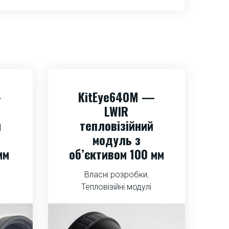
—
KitEye640M —
LWIR
й
тепловізійний
модуль з
мм
об’єктивом 100 мм
Власні розробки
,
Тепловізійні модулі