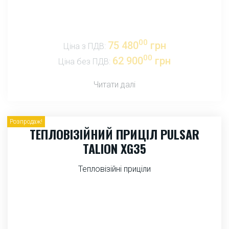
00
75 480
грн
Ціна з ПДВ:
00
62 900
грн
Ціна без ПДВ:
Читати далі
Розпродаж!
ТЕПЛОВІЗІЙНИЙ ПРИЦІЛ PULSAR
TALION XG35
Тепловізійні приціли