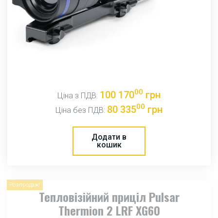
00
100 170
грн
Ціна з ПДВ:
00
80 335
грн
Ціна без ПДВ:
Додати в
кошик
Розпродаж!
Тепловізійний приціл Pulsar
Thermion 2 LRF XG60