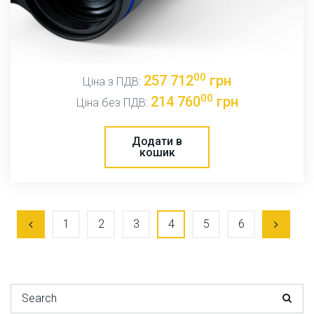
00
257 712
грн
Ціна з ПДВ:
00
214 760
грн
Ціна без ПДВ:
Додати в
кошик
1
2
3
4
5
6
Search for: