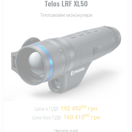
Telos LRF XL50
Тепловізійні монокуляри
00
192 492
грн
Ціна з ПДВ:
00
160 410
грн
Ціна без ПДВ:
Читати далі