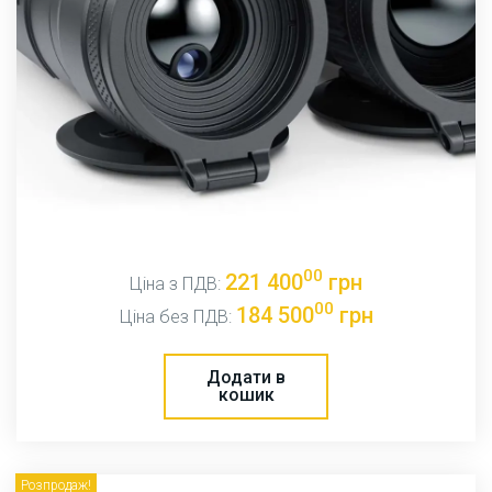
00
221 400
грн
Ціна з ПДВ:
00
184 500
грн
Ціна без ПДВ:
Додати в
кошик
Розпродаж!