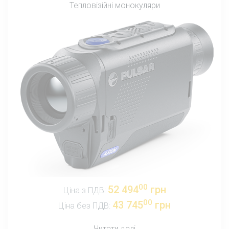
Тепловізійні монокуляри
00
52 494
грн
Ціна з ПДВ:
00
43 745
грн
Ціна без ПДВ:
Читати далі