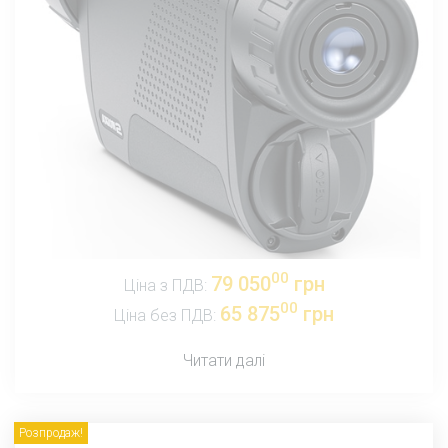
00
79 050
грн
Ціна з ПДВ:
00
65 875
грн
Ціна без ПДВ:
Читати далі
Розпродаж!