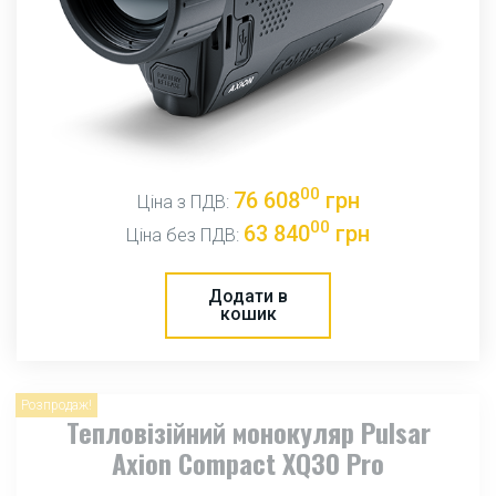
00
76 608
грн
Ціна з ПДВ:
00
63 840
грн
Ціна без ПДВ:
Додати в
кошик
Розпродаж!
Тепловізійний монокуляр Pulsar
Axion Compact XQ30 Pro