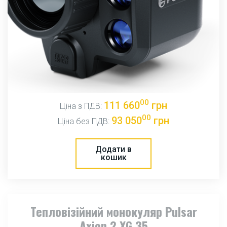
00
111 660
грн
Ціна з ПДВ:
00
93 050
грн
Ціна без ПДВ:
Додати в
кошик
Тепловізійний монокуляр Pulsar
Axion 2 XG 35