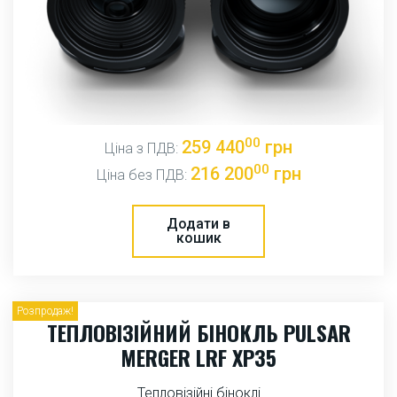
00
259 440
грн
Ціна з ПДВ:
00
216 200
грн
Ціна без ПДВ:
Додати в
кошик
Розпродаж!
ТЕПЛОВІЗІЙНИЙ БІНОКЛЬ PULSAR
MERGER LRF XP35
Тепловізійні біноклі