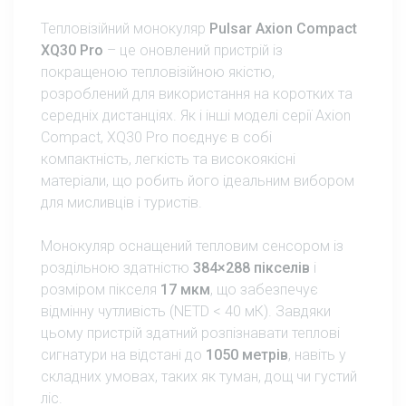
Тепловізійний монокуляр
Pulsar Axion Compact
XQ30 Pro
– це оновлений пристрій із
покращеною тепловізійною якістю,
розроблений для використання на коротких та
середніх дистанціях. Як і інші моделі серії Axion
Compact, XQ30 Pro поєднує в собі
компактність, легкість та високоякісні
матеріали, що робить його ідеальним вибором
для мисливців і туристів.
Монокуляр оснащений тепловим сенсором із
роздільною здатністю
384×288 пікселів
і
розміром пікселя
17 мкм
, що забезпечує
відмінну чутливість (NETD < 40 мК). Завдяки
цьому пристрій здатний розпізнавати теплові
сигнатури на відстані до
1050 метрів
, навіть у
складних умовах, таких як туман, дощ чи густий
ліс.