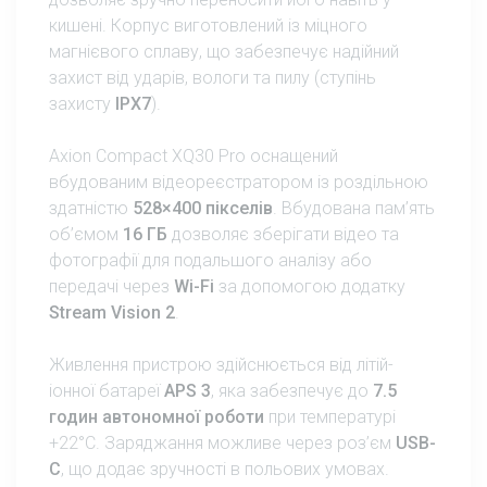
кишені. Корпус виготовлений із міцного
магнієвого сплаву, що забезпечує надійний
захист від ударів, вологи та пилу (ступінь
захисту
IPX7
).
Axion Compact XQ30 Pro оснащений
вбудованим відеореєстратором із роздільною
здатністю
528×400 пікселів
. Вбудована пам’ять
об’ємом
16 ГБ
дозволяє зберігати відео та
фотографії для подальшого аналізу або
передачі через
Wi-Fi
за допомогою додатку
Stream Vision 2
.
Живлення пристрою здійснюється від літій-
іонної батареї
APS 3
, яка забезпечує до
7.5
годин автономної роботи
при температурі
+22°C. Заряджання можливе через роз’єм
USB-
C
, що додає зручності в польових умовах.