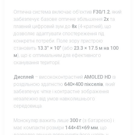
Оптична система включає об’єктив
F30/1.2
, який
забезпечує базове оптичне збільшення
2x
та
плавний цифровий зум до
8x
(4-кратний), що
дозволяє адаптувати спостереження під
конкретні потреби. Поле зору пристрою
становить
13.3° × 10°
(або
23.3 × 17.5 м на 100
м
), що є оптимальним для ефективного
сканування території.
Дисплей
– висококонтрастний
AMOLED HD
із
роздільною здатністю
640×400 пікселів
, який
забезпечує чітке і контрастне зображення
незалежно від умов навколишнього
середовища.
Монокуляр важить лише
300 г
(з батареєю) і
має компактні розміри
144×41×69 мм
, що
дозволяє зручно переносити його навіть у